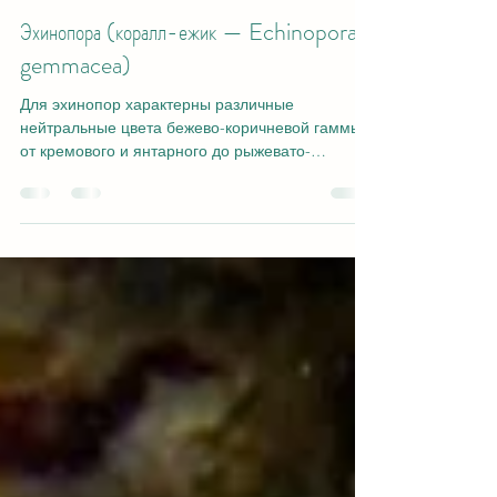
gilsmolinski1
15 мар. 2021 г.
2 мин. чтения
Эхинопора (коралл-ежик — Echinopora
gemmacea)
Для эхинопор характерны различные
нейтральные цвета бежево-коричневой гаммы,
от кремового и янтарного до рыжевато-
коричневого и...