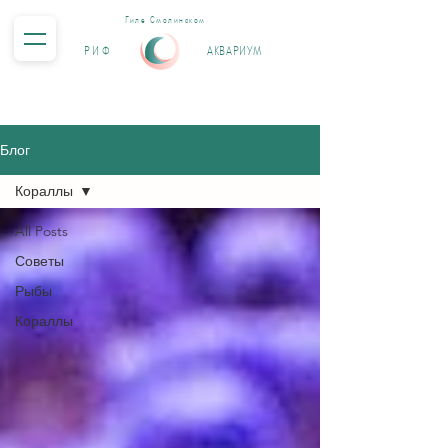
Гиле Смолинском
РИФ
АКВАРИУМ
Блог
Кораллы
All Posts
Советы
Рыбы
Кораллы