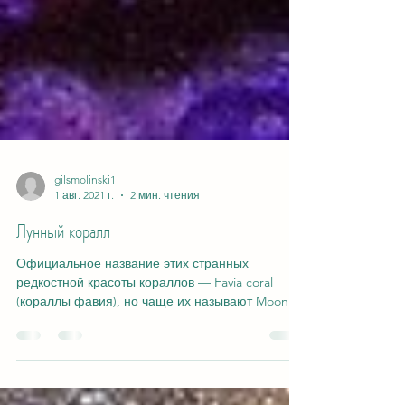
gilsmolinski1
1 авг. 2021 г.
2 мин. чтения
Лунный коралл
Официальное название этих странных
редкостной красоты кораллов — Favia coral
(кораллы фавия), но чаще их называют Moon
Coral («лунный»),...