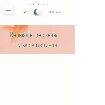
Гиле Смолинском
РИФ
АКВАРИУМ
Великолепие океана –
у вас в гостиной